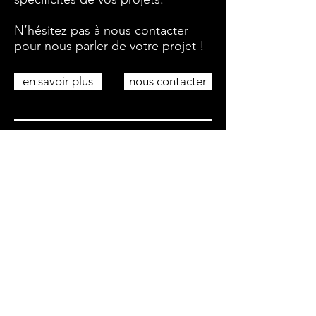
N’hésitez pas à nous
contacter
pour nous parler de votre projet !
en savoir plus
nous contacter
Selected Clients
- Orange
- Peugeot
- Musée Rodin
- Fleury Michon
- Room Saveurs
- Renault
- The Marketing Store